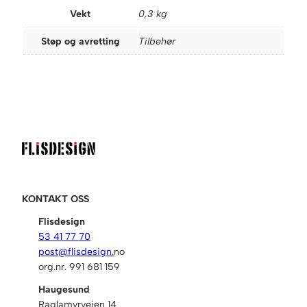
j
Vekt
0,3 kg
o
n
Støp og avretting
Tilbehør
s
b
å
n
d
5
c
m
2
5
KONTAKT OSS
m
t
Flisdesign
i
53 41 77 70
l
post@flisdesign.
no
a
org.nr. 991 681 159
v
Haugesund
r
Raglamyrveien 14