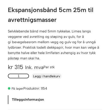
Ekspansjonsbånd 5cm 25m til
avrettnigsmasser
Selvklebende bånd med 5mm tykkelse. Limes langs
veggene ved avretting og støping av gulv, for å
gi bevegelsesrom mellom vegg og gulv og for å unngå
lydbroer. Praktisk todelt dekkpapir, hvor man kan velge å
benytte halve eller hele limflaten avhengig av hvor tykk
påstøp man skal ha.
kr
315
Ink. mva
Per stk
E
Legg i handlekurv
k
s
Produktnr:
1154
På lager
p
a
Tilleggsinformasjon
n
s