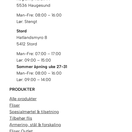
e
5536 Haugesund
t
t
Man-Fre: 08:00 – 16:00
n
Lør: Stengt
i
Stord
g
Hatlandsmyro 8
s
5412 Stord
m
Man-Fre: 07:00 – 17:00
a
Lør: 09:00 – 15:00
s
Sommer åpning uke 27-31
s
Man-Fre: 08:00 – 16:00
e
Lør: 09:00 – 14:00
r
a
PRODUKTER
n
Alle produkter
t
Fliser
a
Spesialmørtel & tilsetning
l
Tilbehør flis
l
Armering, stål & forskaling
Fliser Outlet