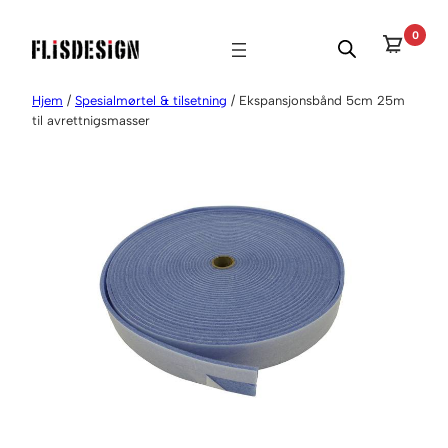
Hopp
0
til
innhold
Hjem
/
Spesialmørtel & tilsetning
/ Ekspansjonsbånd 5cm 25m
til avrettnigsmasser