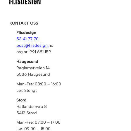
r
t
K
2
KONTAKT OSS
J
Flisdesign
1
53 41 77 70
8
post@flisdesign.
no
-
org.nr. 991 681 159
2
4
Haugesund
m
Raglamyrveien 14
m
5536 Haugesund
a
Man-Fre: 08:00 – 16:00
n
Lør: Stengt
t
a
Stord
l
Hatlandsmyro 8
l
5412 Stord
Man-Fre: 07:00 – 17:00
Lør: 09:00 – 15:00