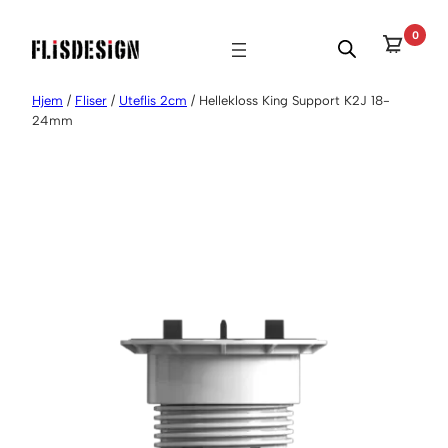
Hopp
0
til
innhold
Hjem
/
Fliser
/
Uteflis 2cm
/ Hellekloss King Support K2J 18-
24mm