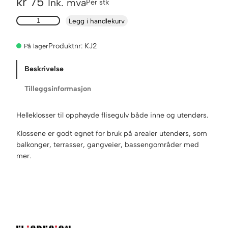
kr
75
Ink. mva
Per stk
H
Legg i handlekurv
e
l
Produktnr:
KJ2
På lager
l
e
Beskrivelse
k
l
Tilleggsinformasjon
o
s
Helleklosser til opphøyde flisegulv både inne og utendørs.
s
K
Klossene er godt egnet for bruk på arealer utendørs, som
i
balkonger, terrasser, gangveier, bassengområder med
n
mer.
g
S
u
p
p
o