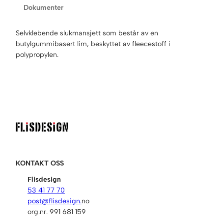
Dokumenter
B
D
C
Selvklebende slukmansjett som består av en
S
butylgummibasert lim, beskyttet av fleecestoff i
e
polypropylen.
l
v
k
l
e
b
e
n
d
e
KONTAKT OSS
S
Flisdesign
l
53 41 77 70
u
post@flisdesign.
no
k
org.nr. 991 681 159
m