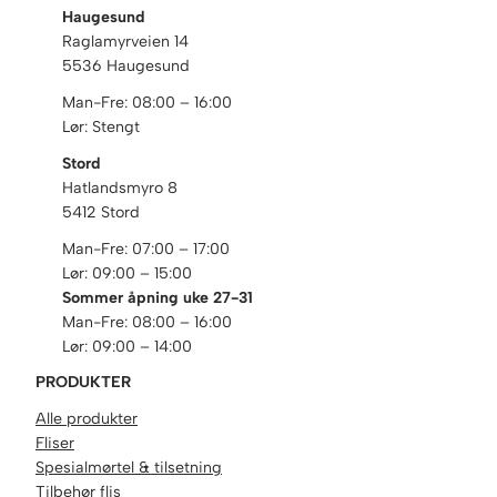
a
Haugesund
n
Raglamyrveien 14
s
5536 Haugesund
j
Man-Fre: 08:00 – 16:00
e
Lør: Stengt
t
t
Stord
1
Hatlandsmyro 8
s
5412 Stord
t
Man-Fre: 07:00 – 17:00
k
Lør: 09:00 – 15:00
(
Sommer åpning uke 27-31
B
Man-Fre: 08:00 – 16:00
u
Lør: 09:00 – 14:00
t
y
PRODUKTER
l
Alle produkter
)
Fliser
a
Spesialmørtel & tilsetning
n
Tilbehør flis