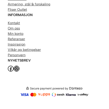
t
Armering, stål & forskaling
a
Fliser Outlet
l
INFORMASJON
l
Kontakt
Om oss
Min konto
Referanser
Inspirasjon
Vilkår og betingelser
Personvern
NYHETSBREV
Facebook
Instagram