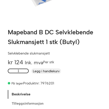
Mapeband B DC Selvklebende
Slukmansjett 1 stk (Butyl)
Selvklebende slukmansjett
kr
124
Ink. mva
Per stk
M
Legg i handlekurv
a
p
Produktnr:
7976201
På lager
e
b
Beskrivelse
a
n
Tilleggsinformasjon
d