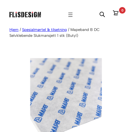
Hopp
0
til
innhold
Hjem
/
Spesialmørtel & tilsetning
/ Mapeband B DC
Selvklebende Slukmansjett 1 stk (Butyl)