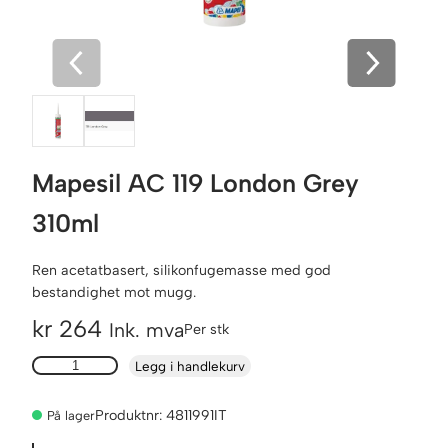
Mapesil AC 119 London Grey
310ml
Ren acetatbasert, silikonfugemasse med god
bestandighet mot mugg.
kr
264
Ink. mva
Per stk
M
Legg i handlekurv
a
p
Produktnr:
4811991IT
På lager
e