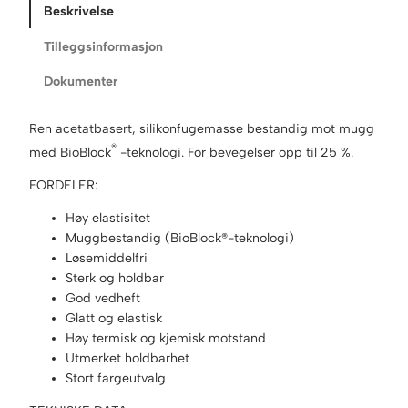
s
Beskrivelse
i
l
Tilleggsinformasjon
A
Dokumenter
C
1
1
Ren acetatbasert, silikonfugemasse bestandig mot mugg
9
®
med BioBlock
-teknologi. For bevegelser opp til 25 %.
L
o
FORDELER:
n
Høy elastisitet
d
Muggbestandig (BioBlock®-teknologi)
o
Løsemiddelfri
n
Sterk og holdbar
G
God vedheft
r
Glatt og elastisk
e
Høy termisk og kjemisk motstand
y
Utmerket holdbarhet
3
Stort fargeutvalg
1
0