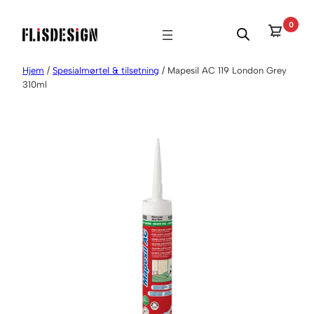
Hopp
0
til
innhold
Hjem
/
Spesialmørtel & tilsetning
/ Mapesil AC 119 London Grey
310ml