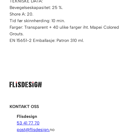
TEKNISKE DATA:
m
Bevegelseskapasitet: 25 %.
l
Shore A: 20.
a
Tid før skinnherding: 10 min.
n
Farger: Transparent + 40 ulike farger iht. Mapei Colored
t
Grouts.
a
EN 15651-2 Emballasje: Patron 310 ml.
l
l
KONTAKT OSS
Flisdesign
53 41 77 70
post@flisdesign.
no