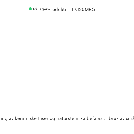
g
Produktnr:
119120MEG
På lager
a
f
i
x
2
0
k
g
a
n
t
a
l
l
ng av keramiske fliser og naturstein. Anbefales til bruk av små