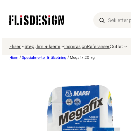
Hopp
til
Products
search
innhold
Fliser
Støp, lim & kjemi
Inspirasjon
Referanser
Outlet
Hjem
/
Spesialmørtel & tilsetning
/ Megafix 20 kg