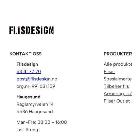
KONTAKT OSS
PRODUKTE
Flisdesign
Alle produkt
53 41 77 70
Fliser
post@flisdesign.
no
Spesialmørtel
org.nr. 991 681 159
Tilbehør flis
Armering, stå
Haugesund
Fliser Outlet
Raglamyrveien 14
5536 Haugesund
Man-Fre: 08:00 – 16:00
Lør: Stengt