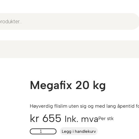
Megafix 20 kg
Høyverdig flislim uten sig og med lang åpentid fo
kr
655
Ink. mva
Per stk
M
Legg i handlekurv
e