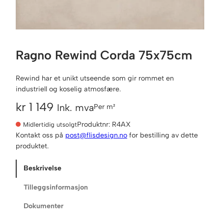
Ragno Rewind Corda 75x75cm
Rewind har et unikt utseende som gir rommet en
industriell og koselig atmosfære.
kr
1 149
Ink. mva
Per m²
Produktnr:
R4AX
Midlertidig utsolgt
Kontakt oss på
post@flisdesign.no
for bestilling av dette
produktet.
Beskrivelse
Tilleggsinformasjon
Dokumenter