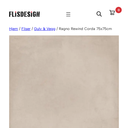
Hopp
0
til
innhold
Hjem
/
Fliser
/
Gulv & Vegg
/ Ragno Rewind Corda 75x75cm