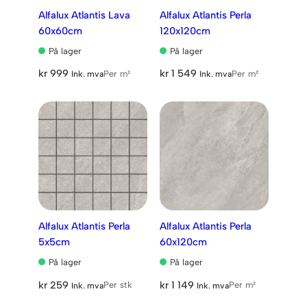
Alfalux Atlantis Lava
Alfalux Atlantis Perla
60x60cm
120x120cm
På lager
På lager
kr
999
kr
1 549
Per m²
Per m²
Ink. mva
Ink. mva
Alfalux Atlantis Perla
Alfalux Atlantis Perla
5x5cm
60x120cm
På lager
På lager
kr
259
kr
1 149
Per stk
Per m²
Ink. mva
Ink. mva