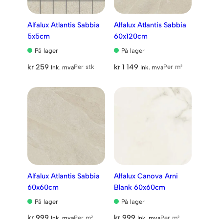
Alfalux Atlantis Sabbia
Alfalux Atlantis Sabbia
5x5cm
60x120cm
På lager
På lager
kr
259
kr
1 149
Per stk
Per m²
Ink. mva
Ink. mva
Alfalux Atlantis Sabbia
Alfalux Canova Arni
60x60cm
Blank 60x60cm
På lager
På lager
kr
999
kr
999
Per m²
Per m²
Ink. mva
Ink. mva