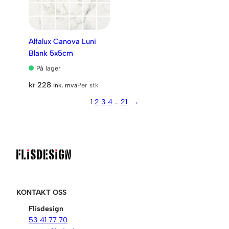
Alfalux Canova Luni
Blank 5x5cm
På lager
kr
228
Per stk
Ink. mva
1
2
3
4
…
21
→
KONTAKT OSS
Flisdesign
53 41 77 70