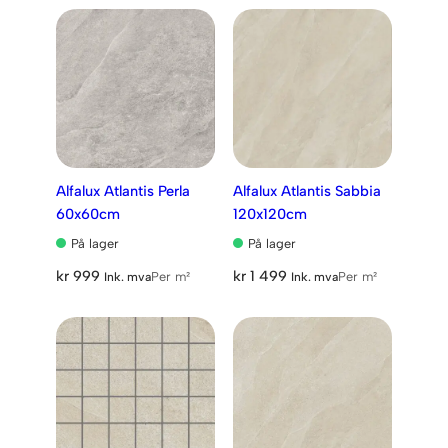
Alfalux Atlantis Perla
Alfalux Atlantis Sabbia
60x60cm
120x120cm
På lager
På lager
kr
999
kr
1 499
Per m²
Per m²
Ink. mva
Ink. mva