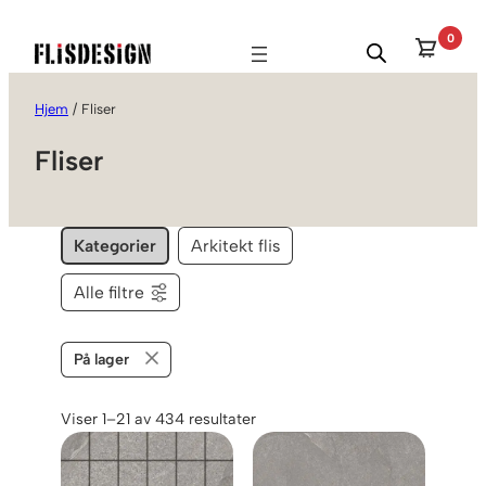
Hopp
0
til
innhold
Hjem
/ Fliser
Fliser
Kategorier
Arkitekt flis
Alle filtre
På lager
Viser 1–21 av 434 resultater