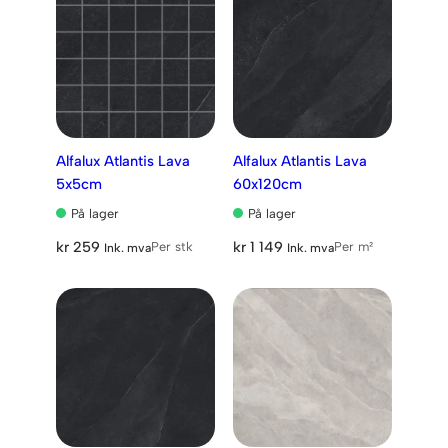
Alfalux Atlantis Lava
Alfalux Atlantis Lava
5x5cm
60x120cm
På lager
På lager
kr
259
kr
1 149
Per stk
Per m²
Ink. mva
Ink. mva