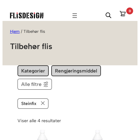
Hopp
0
til
innhold
Hjem
/ Tilbehør flis
Tilbehør flis
Kategorier
Rengjøringsmiddel
Alle filtre
Steinfix
Viser alle 4 resultater