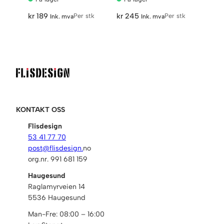
kr
189
kr
245
Per stk
Per stk
Ink. mva
Ink. mva
KONTAKT OSS
Flisdesign
53 41 77 70
post@flisdesign.
no
org.nr. 991 681 159
Haugesund
Raglamyrveien 14
5536 Haugesund
Man-Fre: 08:00 – 16:00