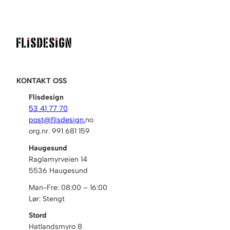
KONTAKT OSS
Flisdesign
53 41 77 70
post@flisdesign.
no
org.nr. 991 681 159
Haugesund
Raglamyrveien 14
5536 Haugesund
Man-Fre: 08:00 – 16:00
Lør: Stengt
Stord
Hatlandsmyro 8