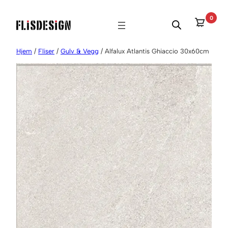
Hopp
0
til
innhold
Hjem
/
Fliser
/
Gulv & Vegg
/ Alfalux Atlantis Ghiaccio 30x60cm