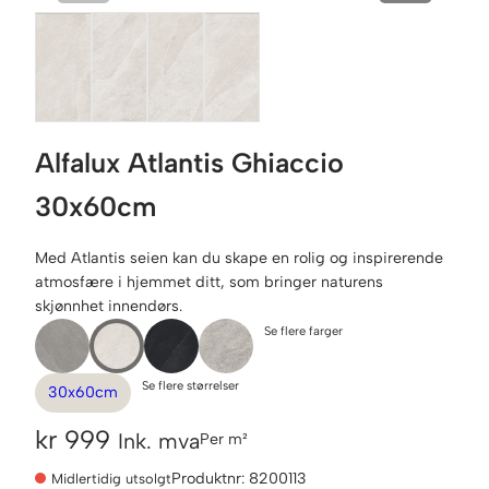
Alfalux Atlantis Ghiaccio
30x60cm
Med Atlantis seien kan du skape en rolig og inspirerende
atmosfære i hjemmet ditt, som bringer naturens
skjønnhet innendørs.
Se flere farger
Se flere størrelser
30x60cm
kr
999
Ink. mva
Per m²
Produktnr:
8200113
Midlertidig utsolgt