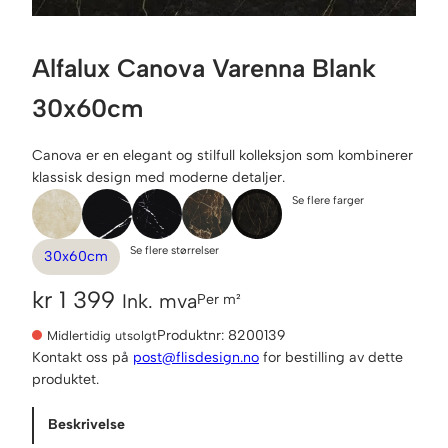
Alfalux Canova Varenna Blank
30x60cm
Canova er en elegant og stilfull kolleksjon som kombinerer
klassisk design med moderne detaljer.
Se flere farger
Se flere størrelser
30x60cm
kr
1 399
Ink. mva
Per m²
Produktnr:
8200139
Midlertidig utsolgt
Kontakt oss på
post@flisdesign.no
for bestilling av dette
produktet.
Beskrivelse