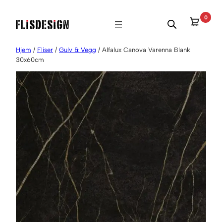
Hopp
0
til
innhold
Hjem
/
Fliser
/
Gulv & Vegg
/ Alfalux Canova Varenna Blank
30x60cm