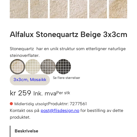
Alfalux Stonequartz Beige 3x3cm
Stonequartz har en unik struktur som etterligner naturlige
steinoverflater.
Se flere størrelser
3x3cm, Mosaikk
kr
259
Ink. mva
Per stk
Produktnr:
7277561
Midlertidig utsolgt
Kontakt oss på
post@flisdesign.no
for bestilling av dette
produktet.
Beskrivelse