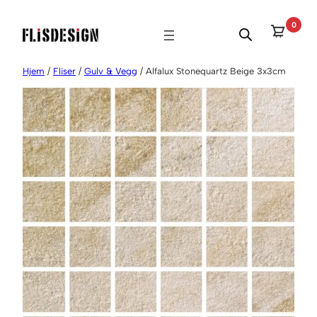
Hopp
0
til
innhold
Hjem
/
Fliser
/
Gulv & Vegg
/ Alfalux Stonequartz Beige 3x3cm