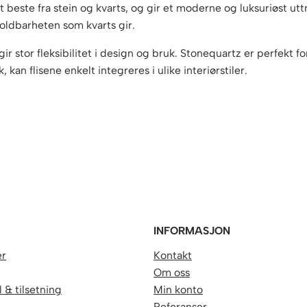
 beste fra stein og kvarts, og gir et moderne og luksuriøst uttr
holdbarheten som kvarts gir.
 gir stor fleksibilitet i design og bruk. Stonequartz er perfekt
kan flisene enkelt integreres i ulike interiørstiler.
R
INFORMASJON
er
Kontakt
Om oss
 & tilsetning
Min konto
Referanser