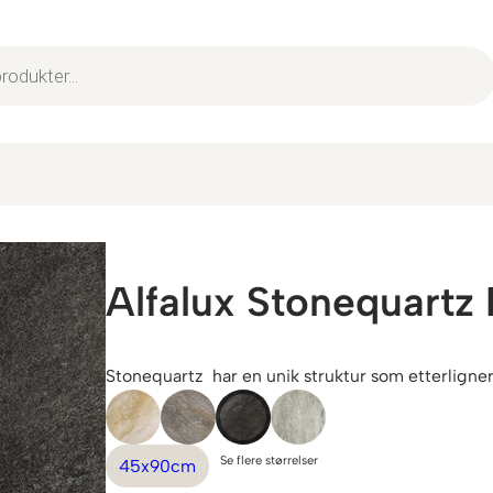
Alfalux Stonequart
Stonequartz har en unik struktur som etterligner 
Se flere størrelser
45x90cm