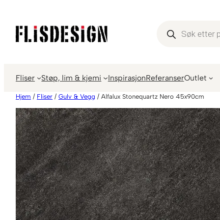
Hopp
til
Products
search
innhold
Fliser
Støp, lim & kjemi
Inspirasjon
Referanser
Outlet
Hjem
/
Fliser
/
Gulv & Vegg
/ Alfalux Stonequartz Nero 45x90cm