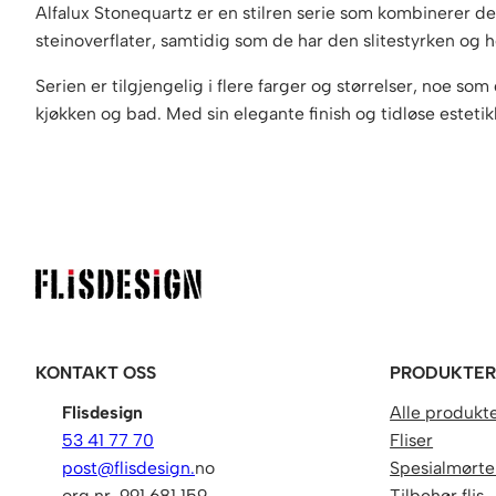
Alfalux Stonequartz er en stilren serie som kombinerer det
steinoverflater, samtidig som de har den slitestyrken og 
Serien er tilgjengelig i flere farger og størrelser, noe som
kjøkken og bad. Med sin elegante finish og tidløse estetikk, 
KONTAKT OSS
PRODUKTE
Flisdesign
Alle produkt
53 41 77 70
Fliser
post@flisdesign.
no
Spesialmørtel
org.nr. 991 681 159
Tilbehør flis