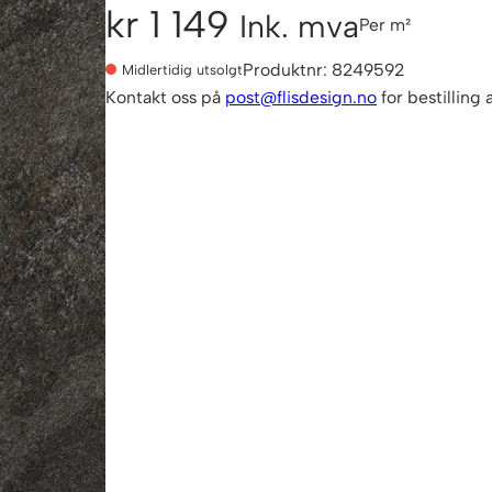
kr
1 149
Ink. mva
Per m²
Produktnr:
8249592
Midlertidig utsolgt
Kontakt oss på
post@flisdesign.no
for bestilling