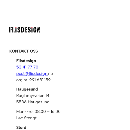
KONTAKT OSS
Flisdesign
53 41 77 70
post@flisdesign.
no
org.nr. 991 681 159
Haugesund
Raglamyrveien 14
5536 Haugesund
Man-Fre: 08:00 – 16:00
Lør: Stengt
Stord