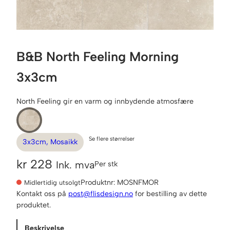
B&B North Feeling Morning
3x3cm
North Feeling gir en varm og innbydende atmosfære
Se flere størrelser
3x3cm, Mosaikk
kr
228
Ink. mva
Per stk
Produktnr:
MOSNFMOR
Midlertidig utsolgt
Kontakt oss på
post@flisdesign.no
for bestilling av dette
produktet.
Beskrivelse