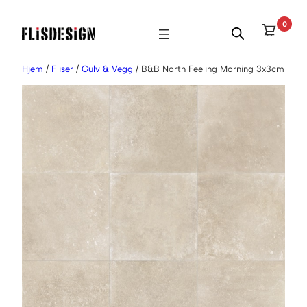
Hopp
0
til
innhold
Hjem
/
Fliser
/
Gulv & Vegg
/ B&B North Feeling Morning 3x3cm