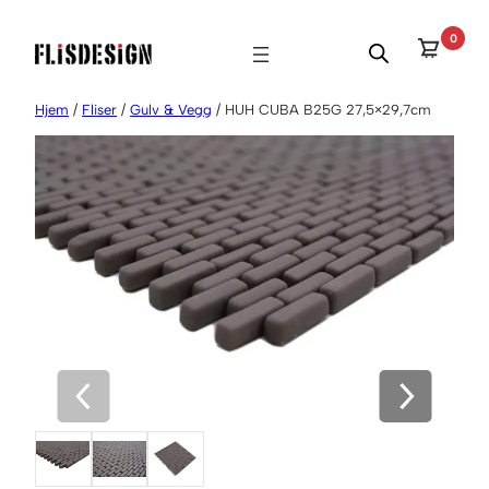
Hopp
0
til
innhold
Hjem
/
Fliser
/
Gulv & Vegg
/ HUH CUBA B25G 27,5×29,7cm