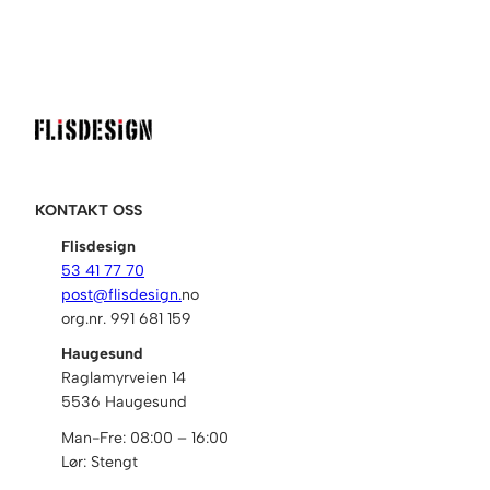
KONTAKT OSS
Flisdesign
53 41 77 70
post@flisdesign.
no
org.nr. 991 681 159
Haugesund
Raglamyrveien 14
5536 Haugesund
Man-Fre: 08:00 – 16:00
Lør: Stengt