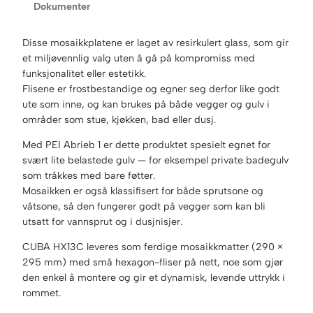
Dokumenter
2
5
G
Disse mosaikkplatene er laget av resirkulert glass, som gir
2
et miljøvennlig valg uten å gå på kompromiss med
7
funksjonalitet eller estetikk.
,
Flisene er frostbestandige og egner seg derfor like godt
5
ute som inne, og kan brukes på både vegger og gulv i
×
områder som stue, kjøkken, bad eller dusj.
2
Med PEI Abrieb 1 er dette produktet spesielt egnet for
9
svært lite belastede gulv — for eksempel private badegulv
,
som tråkkes med bare føtter.
7
Mosaikken er også klassifisert for både sprutsone og
c
våtsone, så den fungerer godt på vegger som kan bli
m
utsatt for vannsprut og i dusjnisjer.
a
n
CUBA HX13C leveres som ferdige mosaikkmatter (290 ×
t
295 mm) med små hexagon-fliser på nett, noe som gjør
a
den enkel å montere og gir et dynamisk, levende uttrykk i
l
rommet.
l