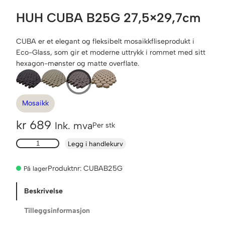
HUH CUBA B25G 27,5×29,7cm
CUBA er et elegant og fleksibelt mosaikkfliseprodukt i
Eco-Glass, som gir et moderne uttrykk i rommet med sitt
hexagon-mønster og matte overflate.
Mosaikk
kr
689
Ink. mva
Per stk
H
Legg i handlekurv
U
H
Produktnr:
CUBAB25G
På lager
C
U
Beskrivelse
B
A
Tilleggsinformasjon
B