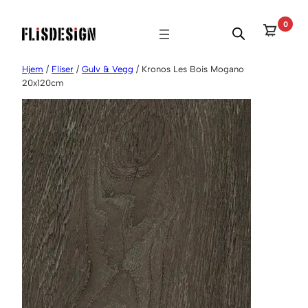
Hopp
0
til
innhold
Hjem
/
Fliser
/
Gulv & Vegg
/ Kronos Les Bois Mogano
20x120cm