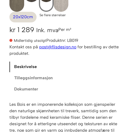
Se flere størrelser
20x120cm
kr
1 289
Ink. mva
Per m²
Produktnr:
LB019
Midlertidig utsolgt
Kontakt oss på
post@flisdesign.no
for bestilling av dette
produktet.
Beskrivelse
Tilleggsinformasjon
Dokumenter
Les Bois er en imponerende kolleksjon som gjenspeiler
den naturlige skjønnheten til treverk, samtidig som den
tilbyr fordelene med keramiske fliser. Denne serien er
designet for å etterligne utseendet og teksturen av ekte
tre, noe som gir en varm og innbydende atmosfære til