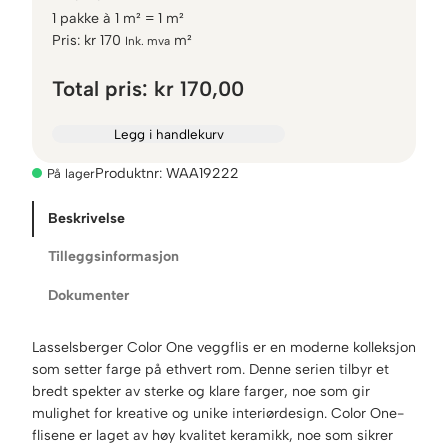
1
pakke
à
1
m² =
1
m²
Pris:
kr
170
m²
Ink. mva
Total pris:
kr 170,00
Legg i handlekurv
Produktnr:
WAA19222
På lager
Beskrivelse
Tilleggsinformasjon
Dokumenter
Lasselsberger Color One veggflis er en moderne kolleksjon
som setter farge på ethvert rom. Denne serien tilbyr et
bredt spekter av sterke og klare farger, noe som gir
mulighet for kreative og unike interiørdesign. Color One-
flisene er laget av høy kvalitet keramikk, noe som sikrer