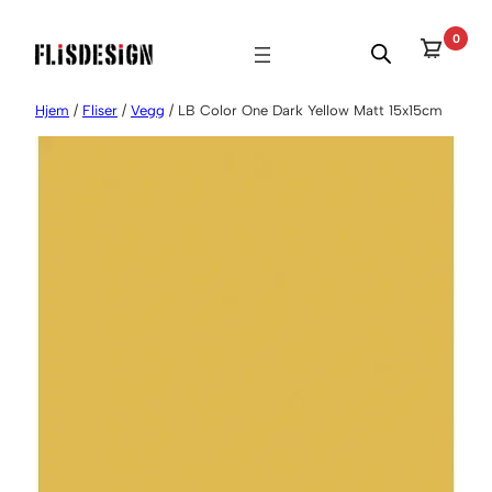
Hopp
0
til
innhold
Hjem
/
Fliser
/
Vegg
/ LB Color One Dark Yellow Matt 15x15cm