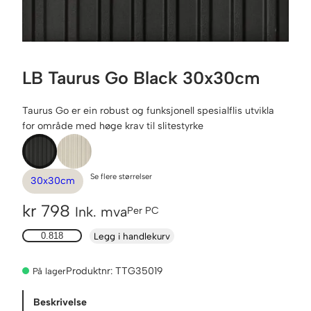
LB Taurus Go Black 30x30cm
Taurus Go er ein robust og funksjonell spesialflis utvikla
for område med høge krav til slitestyrke
Se flere størrelser
30x30cm
kr
798
Ink. mva
Per PC
L
Legg i handlekurv
B
T
Produktnr:
TTG35019
På lager
a
u
Beskrivelse