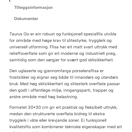
r
u
Tilleggsinformasjon
s
Dokumenter
G
o
B
Taurus Go er ein robust og funksjonell spesialflis utvikla
l
for område med høge krav til slitestyrke, tryggleik og
a
universell utforming. Flisa har eit matt svart uttrykk med
c
relieffoverflate som gir eit moderne og industrielt preg,
k
samtidig som den sørgjer for svært god sklisikkerheit.
3
Den uglaserte og gjennomfarga porselensflisa er
0
frostsikker og eignar seg både til innandørs og utandørs
x
bruk. Med høg sklisikkerheit og slitesterk overflate passar
3
den godt i offentlege miljø, inngangsparti, trapper og
0
andre område med høg belastning.
c
m
Formatet 30×30 cm gir eit praktisk og fleksibelt uttrykk,
a
medan den strukturerte overflata bidreg til ekstra
n
tryggleik i våte eller krevjande soner. Ei funksjonell
t
kvalitetsflis som kombinerer tekniske eigenskapar med eit
a