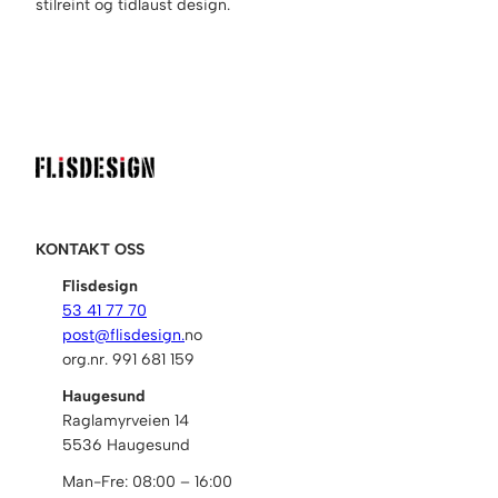
stilreint og tidlaust design.
l
l
KONTAKT OSS
Flisdesign
53 41 77 70
post@flisdesign.
no
org.nr. 991 681 159
Haugesund
Raglamyrveien 14
5536 Haugesund
Man-Fre: 08:00 – 16:00