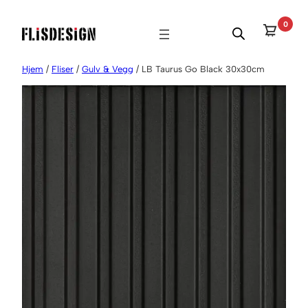
Hopp
0
til
innhold
Hjem
/
Fliser
/
Gulv & Vegg
/ LB Taurus Go Black 30x30cm