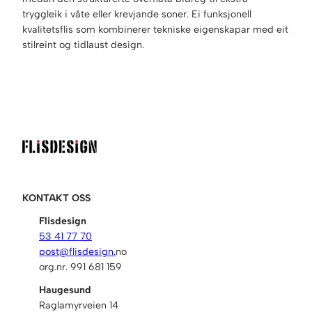
0
tryggleik i våte eller krevjande soner. Ei funksjonell
x
kvalitetsflis som kombinerer tekniske eigenskapar med eit
3
stilreint og tidlaust design.
0
c
m
a
n
t
a
l
l
KONTAKT OSS
Flisdesign
53 41 77 70
post@flisdesign.
no
org.nr. 991 681 159
Haugesund
Raglamyrveien 14