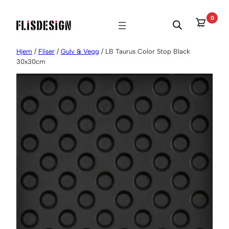
Hopp
0
til
innhold
Hjem
/
Fliser
/
Gulv & Vegg
/ LB Taurus Color Stop Black
30x30cm