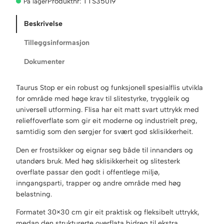
Produktnr:
TTS35019
På lager
a
u
Beskrivelse
r
u
Tilleggsinformasjon
s
Dokumenter
C
o
l
Taurus Stop er ein robust og funksjonell spesialflis utvikla
o
for område med høge krav til slitestyrke, tryggleik og
r
universell utforming. Flisa har eit matt svart uttrykk med
S
relieffoverflate som gir eit moderne og industrielt preg,
t
samtidig som den sørgjer for svært god sklisikkerheit.
o
Den er frostsikker og eignar seg både til innandørs og
p
utandørs bruk. Med høg sklisikkerheit og slitesterk
B
overflate passar den godt i offentlege miljø,
l
inngangsparti, trapper og andre område med høg
a
belastning.
c
k
Formatet 30×30 cm gir eit praktisk og fleksibelt uttrykk,
3
medan den strukturerte overflata bidreg til ekstra