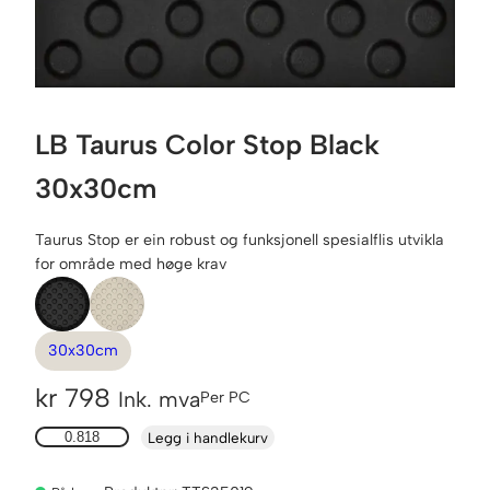
LB Taurus Color Stop Black
30x30cm
Taurus Stop er ein robust og funksjonell spesialflis utvikla
for område med høge krav
30x30cm
kr
798
Ink. mva
Per PC
L
Legg i handlekurv
B
T