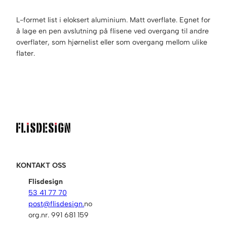
i
n
L-formet list i eloksert aluminium. Matt overflate. Egnet for
a
å lage en pen avslutning på flisene ved overgang til andre
l
overflater, som hjørnelist eller som overgang mellom ulike
e
flater.
n
d
e
l
i
s
t
e
l
o
KONTAKT OSS
k
s
Flisdesign
e
53 41 77 70
r
post@flisdesign.
no
t
org.nr. 991 681 159
a