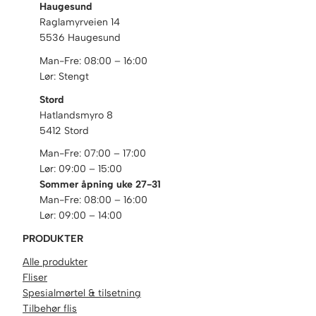
Haugesund
l
Raglamyrveien 14
u
5536 Haugesund
1
Man-Fre: 08:00 – 16:00
2
Lør: Stengt
,
5
Stord
m
Hatlandsmyro 8
m
5412 Stord
2
Man-Fre: 07:00 – 17:00
7
Lør: 09:00 – 15:00
0
Sommer åpning uke 27-31
c
Man-Fre: 08:00 – 16:00
m
Lør: 09:00 – 14:00
a
n
PRODUKTER
t
Alle produkter
a
Fliser
l
Spesialmørtel & tilsetning
l
Tilbehør flis