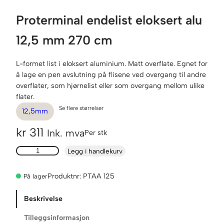
Proterminal endelist eloksert alu
12,5 mm 270 cm
L-formet list i eloksert aluminium. Matt overflate. Egnet for
å lage en pen avslutning på flisene ved overgang til andre
overflater, som hjørnelist eller som overgang mellom ulike
flater.
Se flere størrelser
12,5mm
kr
311
Ink. mva
Per stk
P
Legg i handlekurv
r
o
Produktnr:
PTAA 125
På lager
t
e
Beskrivelse
r
m
Tilleggsinformasjon