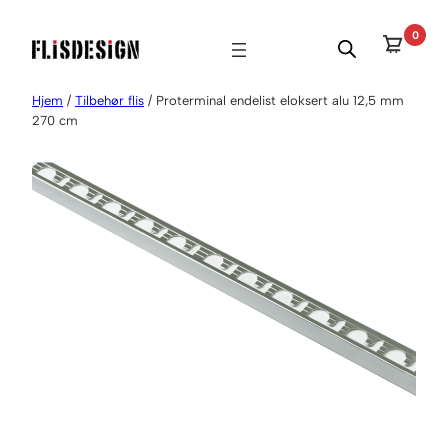
Hopp
0
til
innhold
Hjem
/
Tilbehør flis
/ Proterminal endelist eloksert alu 12,5 mm
270 cm