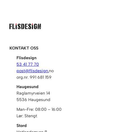
KONTAKT OSS
Flisdesign
53 41 77 70
post@flisdesign.
no
org.nr. 991 681 159
Haugesund
Raglamyrveien 14
5536 Haugesund
Man-Fre: 08:00 – 16:00
Lør: Stengt
Stord