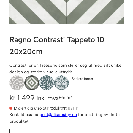
Ragno Contrasti Tappeto 10
20x20cm
Contrasti er en fliseserie som skiller seg ut med sitt unike
design og sterke visuelle uttrykk.
Se flere farger
kr
1 499
Ink. mva
Per m²
Produktnr:
R7HP
Midlertidig utsolgt
Kontakt oss på
post@flisdesign.no
for bestilling av dette
produktet.