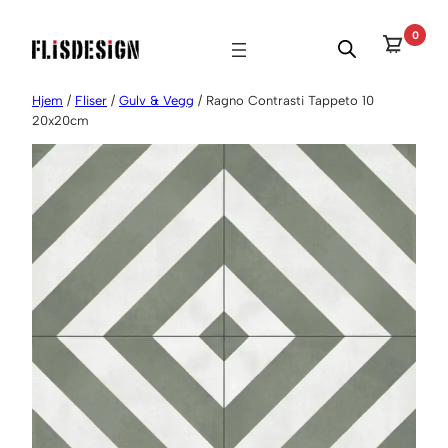
Hopp
0
til
innhold
Hjem
/
Fliser
/
Gulv & Vegg
/ Ragno Contrasti Tappeto 10
20x20cm