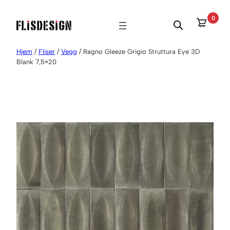
Hopp
0
til
innhold
Hjem
/
Fliser
/
Vegg
/ Ragno Gleeze Grigio Struttura Eye 3D
Blank 7,5×20