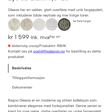
Gleeze har en vakker, glatt overflate med unik fargepalett,
som inkluderer både nøytrale og mer livlige toner.
Se flere farger
kr
1 599
Ink. mva
Per m²
Produktnr:
R8HK
Midlertidig utsolgt
Kontakt oss på
post@flisdesign.no
for bestilling av dette
produktet.
Beskrivelse
Tilleggsinformasjon
Dokumenter
Ragno Gleeze er en moderne og stilren kolleksjon som
kombinerer eleganse med funksjonalitet. Denne serien er
kjent for sine vakre, glatte overflater og unike fargepalett,