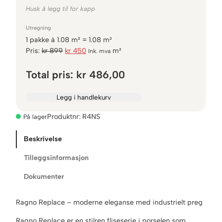
Husk å legg til for kapp
Utregning
1
pakke
à
1.08
m² =
1.08
m²
O
N
Pris:
kr
899
kr
450
m²
Ink. mva
p
å
p
v
Total pris:
kr 486,00
r
æ
i
r
Legg i handlekurv
n
e
n
n
Produktnr:
R4NS
På lager
e
d
l
e
Beskrivelse
i
p
Tilleggsinformasjon
g
r
p
i
Dokumenter
r
s
i
e
Ragno Replace – moderne eleganse med industrielt preg
s
r
v
:
Ragno Replace er en stilren fliseserie i porselen som