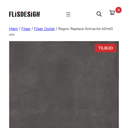
Hopp
0
til
innhold
Hjem
/
Fliser
/
Fliser Outlet
/ Ragno Replace Antracite 60×60
cm
P
TILBUD
R
O
D
U
K
T
P
Å
S
A
L
G