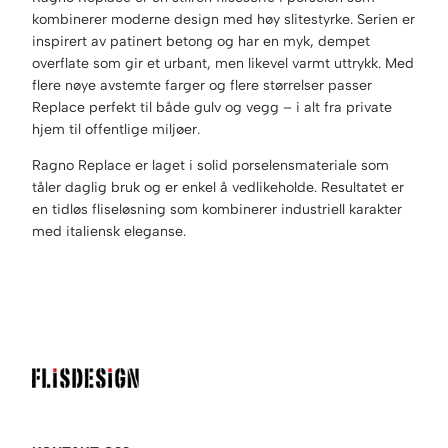
a
k
kombinerer moderne design med høy slitestyrke. Serien er
r
r
inspirert av patinert betong og har en myk, dempet
:
overflate som gir et urbant, men likevel varmt uttrykk. Med
k
4
flere nøye avstemte farger og flere størrelser passer
r
5
Replace perfekt til både gulv og vegg – i alt fra private
0
hjem til offentlige miljøer.
8
.
9
Ragno Replace er laget i solid porselensmateriale som
9
tåler daglig bruk og er enkel å vedlikeholde. Resultatet er
.
en tidløs fliseløsning som kombinerer industriell karakter
med italiensk eleganse.