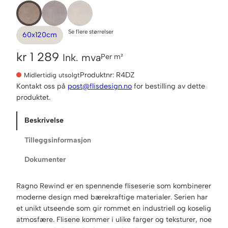
Se flere størrelser
60x120cm
kr
1 289
Ink. mva
Per m²
Produktnr:
R4DZ
Midlertidig utsolgt
Kontakt oss på
post@flisdesign.no
for bestilling av dette
produktet.
Beskrivelse
Tilleggsinformasjon
Dokumenter
Ragno Rewind er en spennende fliseserie som kombinerer
moderne design med bærekraftige materialer. Serien har
et unikt utseende som gir rommet en industriell og koselig
atmosfære. Flisene kommer i ulike farger og teksturer, noe