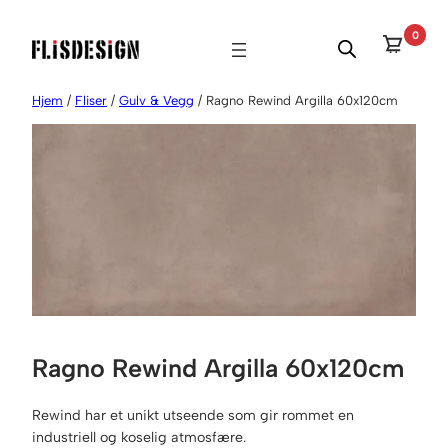
Hopp
0
til
innhold
Hjem
/
Fliser
/
Gulv & Vegg
/ Ragno Rewind Argilla 60x120cm
Ragno Rewind Argilla 60x120cm
Rewind har et unikt utseende som gir rommet en
industriell og koselig atmosfære.