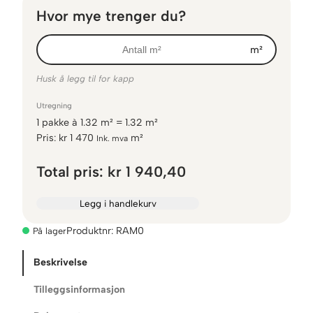
Hvor mye trenger du?
m²
Husk å legg til for kapp
Utregning
1
pakke
à
1.32
m² =
1.32
m²
Pris:
kr
1 470
m²
Ink. mva
Total pris:
kr 1 940,40
Legg i handlekurv
Produktnr:
RAM0
På lager
Beskrivelse
Tilleggsinformasjon