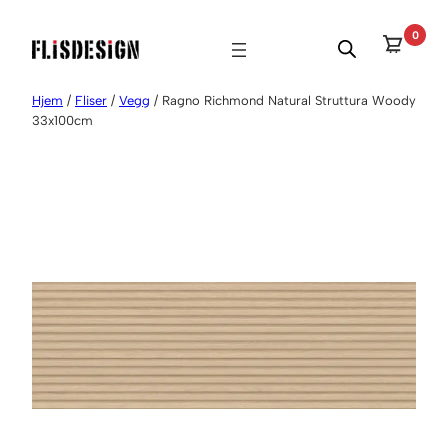
Hopp
0
til
innhold
Hjem
/
Fliser
/
Vegg
/ Ragno Richmond Natural Struttura Woody
33x100cm