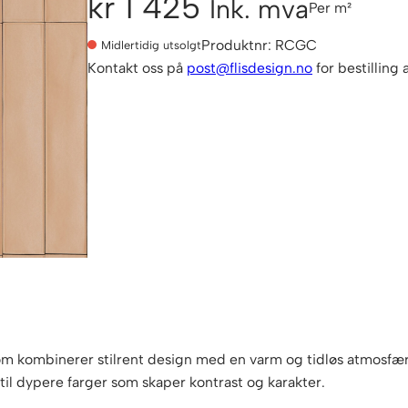
kr
1 425
Ink. mva
Per m²
Produktnr:
RCGC
Midlertidig utsolgt
Kontakt oss på
post@flisdesign.no
for bestilling
 kombinerer stilrent design med en varm og tidløs atmosfære. 
r til dypere farger som skaper kontrast og karakter.