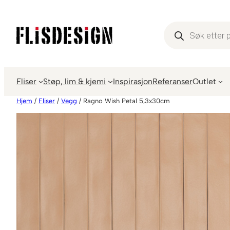
Hopp
til
Products
search
innhold
Fliser
Støp, lim & kjemi
Inspirasjon
Referanser
Outlet
Hjem
/
Fliser
/
Vegg
/ Ragno Wish Petal 5,3x30cm