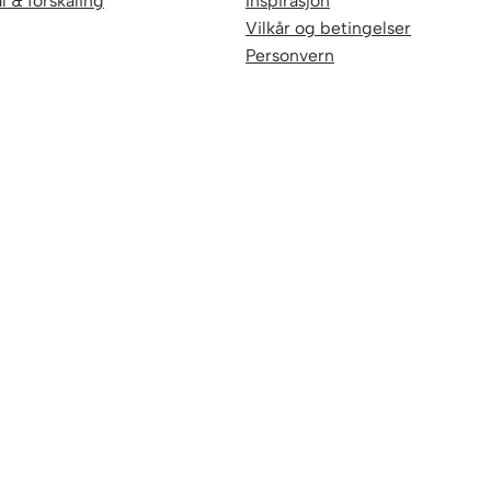
l & forskaling
Inspirasjon
Vilkår og betingelser
Personvern