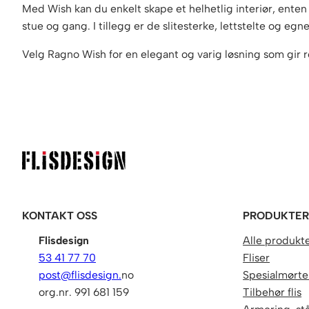
Med Wish kan du enkelt skape et helhetlig interiør, enten du
stue og gang. I tillegg er de slitesterke, lettstelte og eg
Velg Ragno Wish for en elegant og varig løsning som gir r
KONTAKT OSS
PRODUKTE
Flisdesign
Alle produkt
53 41 77 70
Fliser
post@flisdesign.
no
Spesialmørtel
org.nr. 991 681 159
Tilbehør flis