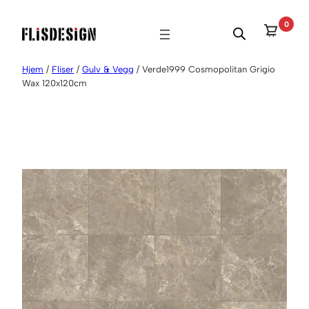
Hopp
0
til
innhold
Hjem
/
Fliser
/
Gulv & Vegg
/ Verde1999 Cosmopolitan Grigio
Wax 120x120cm