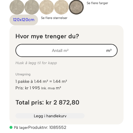
Se flere farger
Se flere størrelser
120x120cm
Hvor mye trenger du?
m²
Husk å legg til for kapp
Utregning
1
pakke
à
1.44
m² =
1.44
m²
Pris:
kr
1 995
m²
Ink. mva
Total pris:
kr 2 872,80
Legg i handlekurv
Produktnr:
1085552
På lager