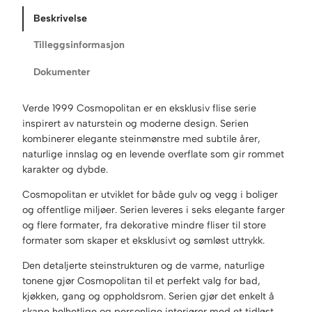
Beskrivelse
Tilleggsinformasjon
Dokumenter
Verde 1999 Cosmopolitan er en eksklusiv flise serie
inspirert av naturstein og moderne design. Serien
kombinerer elegante steinmønstre med subtile årer,
naturlige innslag og en levende overflate som gir rommet
karakter og dybde.
Cosmopolitan er utviklet for både gulv og vegg i boliger
og offentlige miljøer. Serien leveres i seks elegante farger
og flere formater, fra dekorative mindre fliser til store
formater som skaper et eksklusivt og sømløst uttrykk.
Den detaljerte steinstrukturen og de varme, naturlige
tonene gjør Cosmopolitan til et perfekt valg for bad,
kjøkken, gang og oppholdsrom. Serien gjør det enkelt å
skape helhetlige og personlige interiører med et tidløst