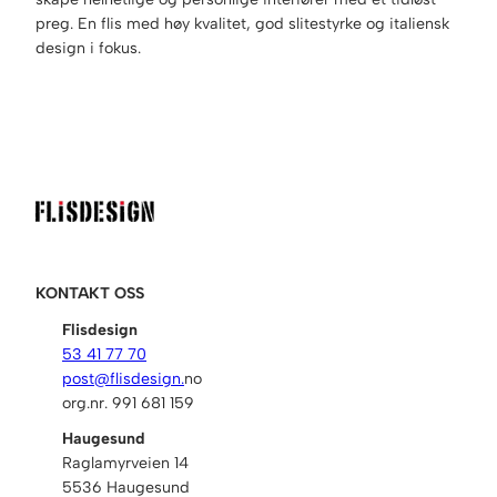
preg. En flis med høy kvalitet, god slitestyrke og italiensk
design i fokus.
KONTAKT OSS
Flisdesign
53 41 77 70
post@flisdesign.
no
org.nr. 991 681 159
Haugesund
Raglamyrveien 14
5536 Haugesund