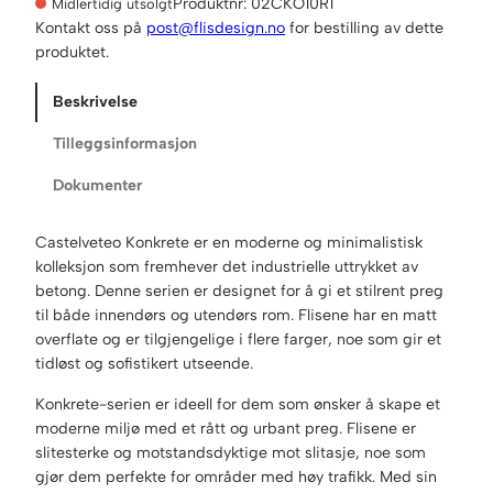
Produktnr:
02CKO10R1
Midlertidig utsolgt
Kontakt oss på
post@flisdesign.no
for bestilling av dette
produktet.
Beskrivelse
Tilleggsinformasjon
Dokumenter
Castelveteo Konkrete er en moderne og minimalistisk
kolleksjon som fremhever det industrielle uttrykket av
betong. Denne serien er designet for å gi et stilrent preg
til både innendørs og utendørs rom. Flisene har en matt
overflate og er tilgjengelige i flere farger, noe som gir et
tidløst og sofistikert utseende.
Konkrete-serien er ideell for dem som ønsker å skape et
moderne miljø med et rått og urbant preg. Flisene er
slitesterke og motstandsdyktige mot slitasje, noe som
gjør dem perfekte for områder med høy trafikk. Med sin