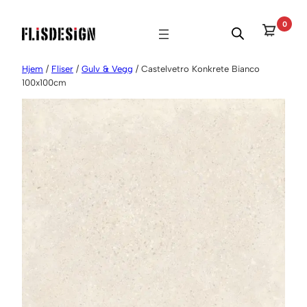
Hopp
0
til
innhold
Hjem
/
Fliser
/
Gulv & Vegg
/ Castelvetro Konkrete Bianco
100x100cm