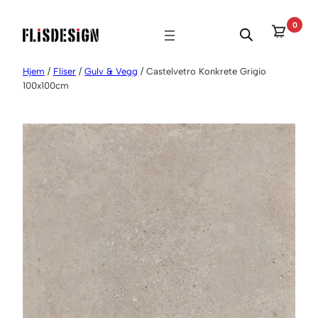
Hopp
0
til
innhold
Hjem
/
Fliser
/
Gulv & Vegg
/ Castelvetro Konkrete Grigio
100x100cm