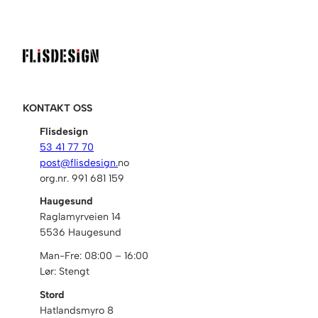
KONTAKT OSS
Flisdesign
53 41 77 70
post@flisdesign.
no
org.nr. 991 681 159
Haugesund
Raglamyrveien 14
5536 Haugesund
Man-Fre: 08:00 – 16:00
Lør: Stengt
Stord
Hatlandsmyro 8