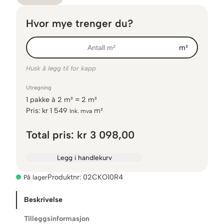
Hvor mye trenger du?
m²
Husk å legg til for kapp
Utregning
1
pakke
à
2
m² =
2
m²
Pris:
kr
1 549
m²
Ink. mva
Total pris:
kr 3 098,00
Legg i handlekurv
Produktnr:
02CKO10R4
På lager
Beskrivelse
Tilleggsinformasjon