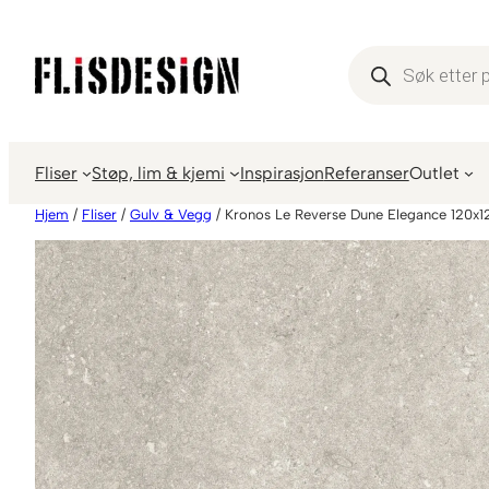
Hopp
til
Products
search
innhold
Fliser
Støp, lim & kjemi
Inspirasjon
Referanser
Outlet
Hjem
/
Fliser
/
Gulv & Vegg
/ Kronos Le Reverse Dune Elegance 120x