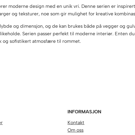
rer moderne design med en unik vri. Denne serien er inspirert
e farger og teksturer, noe som gir mulighet for kreative kombina
dybde og dimensjon, og de kan brukes både på vegger og gulv. M
eholde. Serien passer perfekt til moderne interiør. Enten du ø
ik og sofistikert atmosfære til rommet.
R
INFORMASJON
er
Kontakt
Om oss