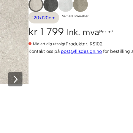
Se flere størrelser
120x120cm
kr
1 799
Ink. mva
Per m²
Produktnr:
RS102
Midlertidig utsolgt
Kontakt oss på
post@flisdesign.no
for bestilling