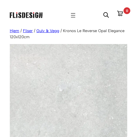
Hopp
0
til
innhold
Hjem
/
Fliser
/
Gulv & Vegg
/ Kronos Le Reverse Opal Elegance
120x120cm