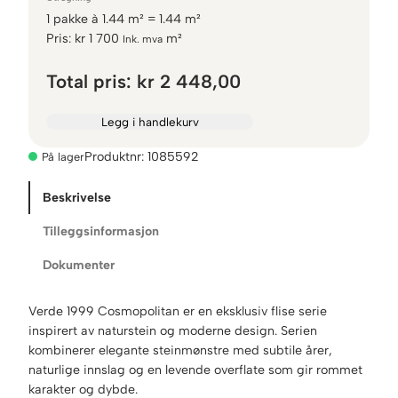
1
pakke
à
1.44
m² =
1.44
m²
Pris:
kr
1 700
m²
Ink. mva
Total pris:
kr 2 448,00
Legg i handlekurv
Produktnr:
1085592
På lager
Beskrivelse
Tilleggsinformasjon
Dokumenter
Verde 1999 Cosmopolitan er en eksklusiv flise serie
inspirert av naturstein og moderne design. Serien
kombinerer elegante steinmønstre med subtile årer,
naturlige innslag og en levende overflate som gir rommet
karakter og dybde.