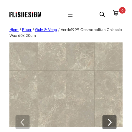
Hopp
0
til
innhold
Hjem
/
Fliser
/
Gulv & Vegg
/ Verde1999 Cosmopolitan Chiaccio
Wax 60x120cm