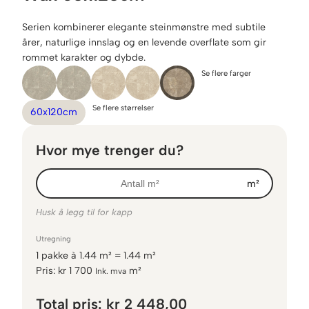
Serien kombinerer elegante steinmønstre med subtile
årer, naturlige innslag og en levende overflate som gir
rommet karakter og dybde.
Se flere farger
Se flere størrelser
60x120cm
Hvor mye trenger du?
m²
Husk å legg til for kapp
Utregning
1
pakke
à
1.44
m² =
1.44
m²
Pris:
kr
1 700
m²
Ink. mva
Total pris:
kr 2 448,00