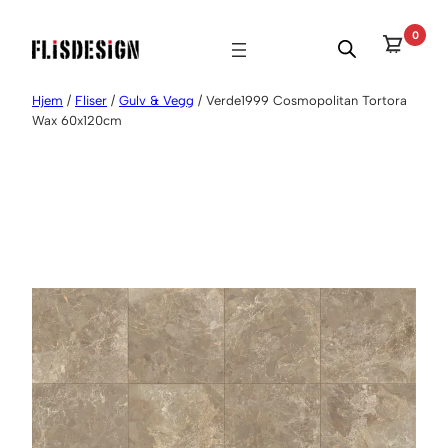
Hopp
0
til
innhold
Hjem
/
Fliser
/
Gulv & Vegg
/ Verde1999 Cosmopolitan Tortora
Wax 60x120cm